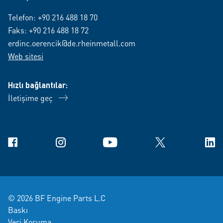
Telefon:
+90 216 488 18 70
Faks: +90 216 488 18 72
erdinc.oerencik@de.rheinmetall.com
Web sitesi
Hızlı bağlantılar:
İletişime geç
Facebook
Instagram
YouTube
X
Link
© 2026 BF Engine Parts L.C
Baskı
Veri Koruma