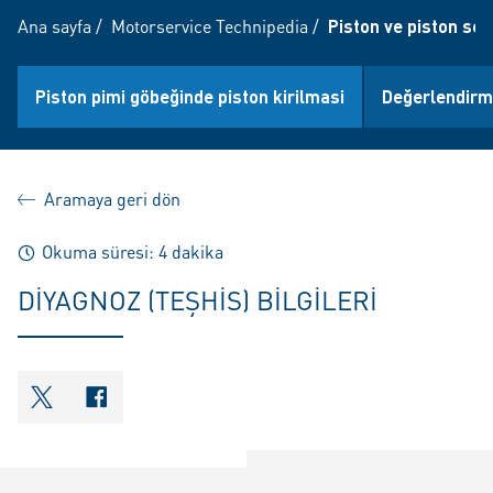
Ana sayfa
/
Motorservice Technipedia
/
Piston ve piston seg
Piston pimi göbeğinde piston kirilmasi
Değerlendir
Aramaya geri dön
Okuma süresi: 4 dakika
DIYAGNOZ (TEŞHIS) BILGILERI
shareOntwitter
shareOnfacebook