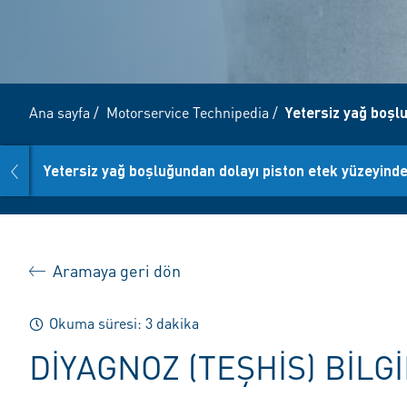
Ana sayfa
/
Motorservice Technipedia
/
Yetersiz yağ boşl
prev
Yetersiz yağ boşluğundan dolayı piston etek yüzeyinde
Aramaya geri dön
Okuma süresi: 3 dakika
DIYAGNOZ (TEŞHIS) BILG