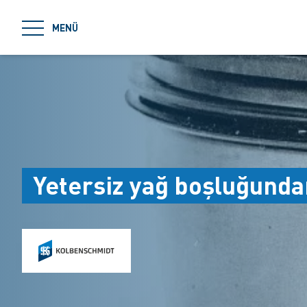
jumpToMain
MENÜ
Yetersiz yağ boşluğundan