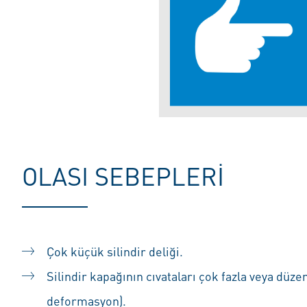
OLASI SEBEPLERI
Çok küçük silindir deliği.
Silindir kapağının cıvataları çok fazla veya düzen
deformasyon).