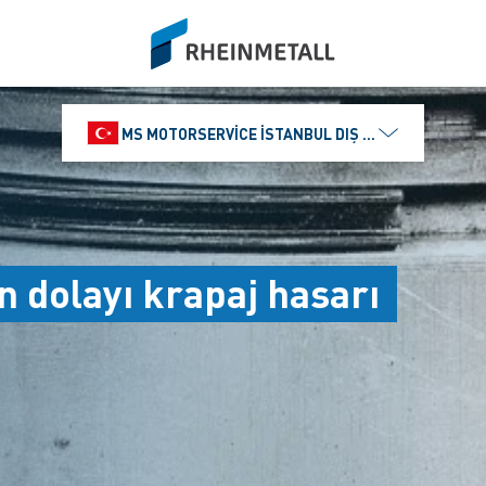
siteLogo
MS MOTORSERVICE İSTANBUL DIŞ TICARET VE PAZ
 dolayı krapaj hasarı