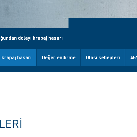
uğundan dolayı krapaj hasarı
 krapaj hasarı
Değerlendirme
Olası sebepleri
45
ILERI