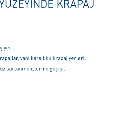
 YÜZEYINDE KRAPAJ
j yeri.
apajlar, yani karşılıklı krapaj yerleri.
düz sürtünme izlerine geçişi.