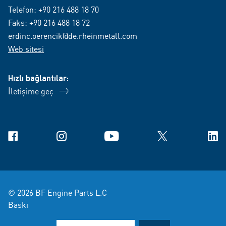
Telefon:
+90 216 488 18 70
Faks: +90 216 488 18 72
erdinc.oerencik@de.rheinmetall.com
Web sitesi
Hızlı bağlantılar:
İletişime geç
Facebook
Instagram
YouTube
X
Link
© 2026 BF Engine Parts L.C
Baskı
Veri Koruma