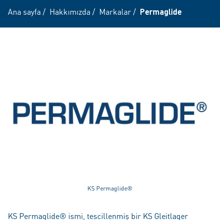
Ana sayfa
/
Hakkımızda
/
Markalar
/
Permaglide
KS Permaglide®
KS Permaglide® ismi, tescillenmiş bir KS Gleitlager