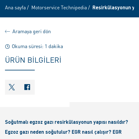
Ana sayfa
/
Motorservice Technipedia
/
Resirkülasyonun yapı
Aramaya geri dön
Okuma süresi: 1 dakika
ÜRÜN BILGILERI
shareOntwitter
shareOnfacebook
Soğutmalı egzoz gazı resirkülasyonun yapısı nasıldır?
Egzoz gazı neden soğutulur? EGR nasıl çalışır? EGR