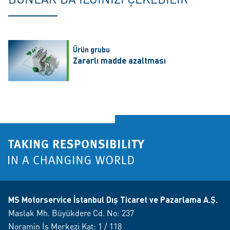
Ürün grubu
Zararlı madde azaltması
MS Motorservice İstanbul Dış Ticaret ve Pazarlama A.Ş.
Maslak Mh. Büyükdere Cd. No: 237
Noramin İş Merkezi Kat: 1 / 118