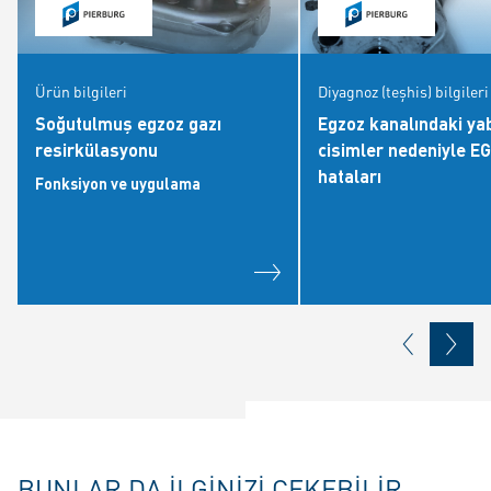
Ürün bilgileri
Diyagnoz (teşhis) bilgileri
Soğutulmuş egzoz gazı
Egzoz kanalındaki ya
resirkülasyonu
cisimler nedeniyle E
hataları
Fonksiyon ve uygulama
BUNLAR DA ILGINIZI ÇEKEBILIR