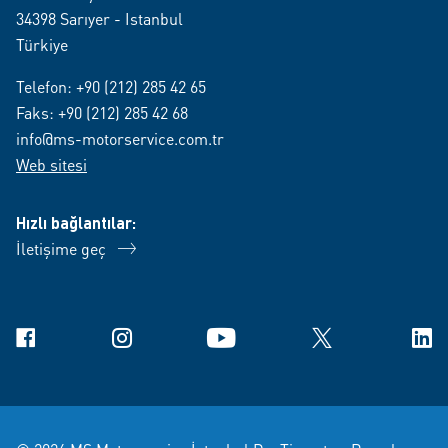
34398 Sarıyer - Istanbul
Türkiye
Telefon:
+90 (212) 285 42 65
Faks: +90 (212) 285 42 68
info@ms-motorservice.com.tr
Web sitesi
Hızlı bağlantılar:
İletişime geç
Facebook
Instagram
YouTube
X
Link