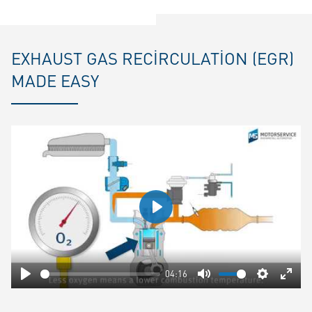
EXHAUST GAS RECIRCULATION (EGR)
MADE EASY
Play
04:16
Play
Mute
Settings
Ente
fulls