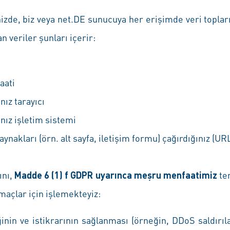
nizde, biz veya net.DE sunucuya her erişimde veri toplar
n veriler şunları içerir:
saati
nız tarayıcı
nız işletim sistemi
nakları (örn. alt sayfa, iletişim formu) çağırdığınız (UR
ını,
Madde 6 (1) f GDPR uyarınca meşru menfaatimiz
te
maçlar için işlemekteyiz:
inin ve istikrarının sağlanması (örneğin, DDoS saldırıla