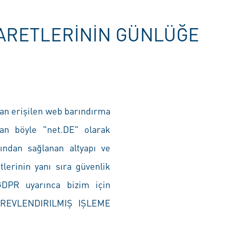
IYARETLERININ GÜNLÜĞE
dan erişilen web barındırma
an böyle "net.DE" olarak
fından sağlanan altyapı ve
tlerinin yanı sıra güvenlik
GDPR uyarınca bizim için
GÖREVLENDIRILMIŞ IŞLEME