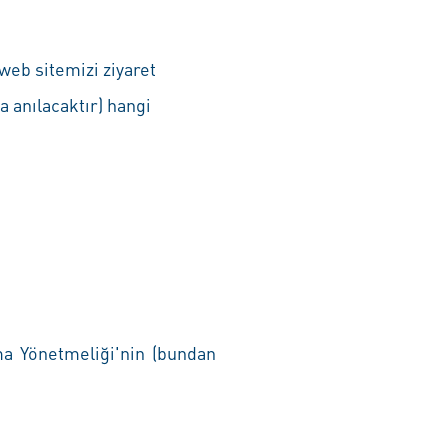
web sitemizi ziyaret
a anılacaktır) hangi
ma Yönetmeliği'nin (bundan