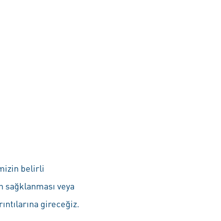
izin belirli
rin sağklanması veya
rıntılarına gireceğiz.