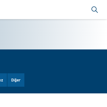
Arama
ız
Diğer