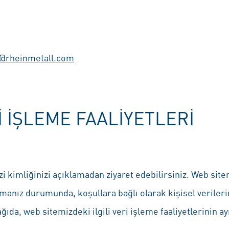
rheinmetall.com
RI IŞLEME FAALIYETLERI
i kimliğinizi açıklamadan ziyaret edebilirsiniz. Web sitem
anmanız durumunda, koşullara bağlı olarak kişisel verile
ıda, web sitemizdeki ilgili veri işleme faaliyetlerinin ay