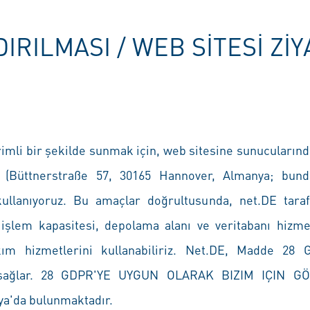
DIRILMASI / WEB SITESI Z
rimli bir şekilde sunmak için, web sitesine sunucuların
n
(Büttnerstraße 57, 30165 Hannover, Almanya; bund
 kullanıyoruz. Bu amaçlar doğrultusunda, net.DE tara
 işlem kapasitesi, depolama alanı ve veritabanı hizme
kım hizmetlerini kullanabiliriz. Net.DE, Madde 28 
e sağlar. 28 GDPR'YE UYGUN OLARAK BIZIM IÇIN 
a'da bulunmaktadır.