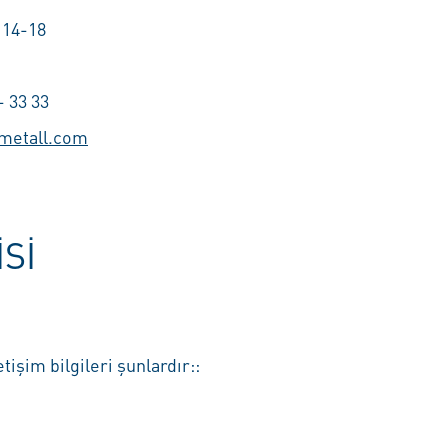
 14-18
- 33 33
metall.com
SI
tişim bilgileri şunlardır::