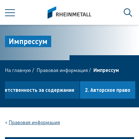
jumpToMain
siteLogo
МЕНЮ
Поис
Импрессум
На главную
/
Правовая информация
/
Импрессум
Ответственность за содержание
2. Aвторское право
<
Правовая информация