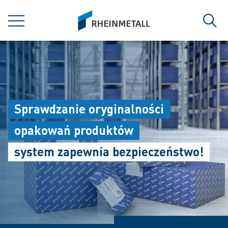
jumpToMain
siteLogo
MENU
Szuk
Sprawdzanie oryginalności
opakowań produktów
system zapewnia bezpieczeństwo!