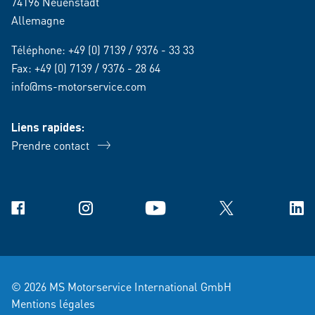
74196 Neuenstadt
Allemagne
Téléphone:
+49 (0) 7139 / 9376 - 33 33
Fax: +49 (0) 7139 / 9376 - 28 64
info@ms-motorservice.com
Liens rapides:
Prendre contact
Facebook
Instagram
YouTube
X
Link
© 2026 MS Motorservice International GmbH
Mentions légales