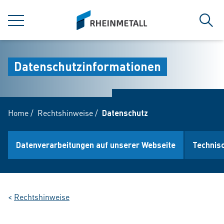
jumpToMain
siteLogo
MENÜ
Such
Datenschutzinformationen
Home
/
Rechtshinweise
/
Datenschutz
Datenverarbeitungen auf unserer Webseite
Technis
<
Rechtshinweise