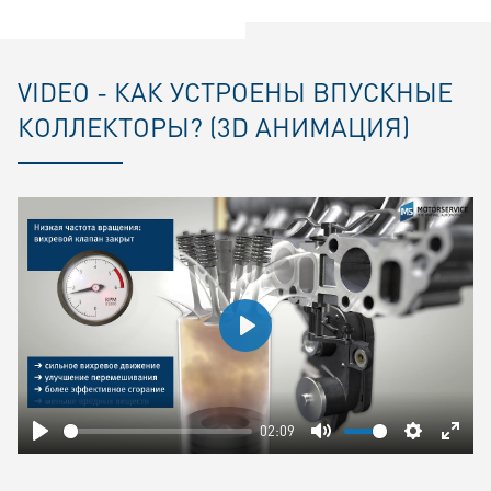
VIDEO - КАК УСТРОЕНЫ ВПУСКНЫЕ
КОЛЛЕКТОРЫ? (3D АНИМАЦИЯ)
Play
02:09
Play
Mute
Settings
Ente
fulls