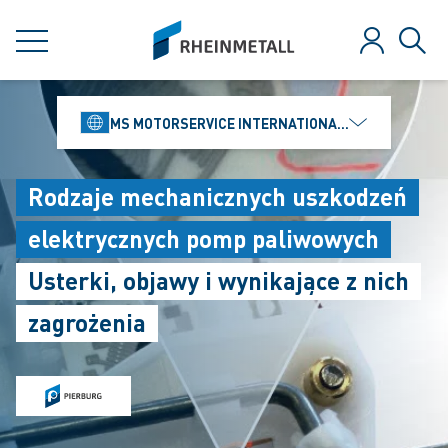
jumpToMain
siteLogo
MENU
Zaloguj
Szuk
MS MOTORSERVICE INTERNATIONAL GMBH
Rodzaje mechanicznych uszkodzeń
elektrycznych pomp paliwowych
Usterki, objawy i wynikające z nich
zagrożenia