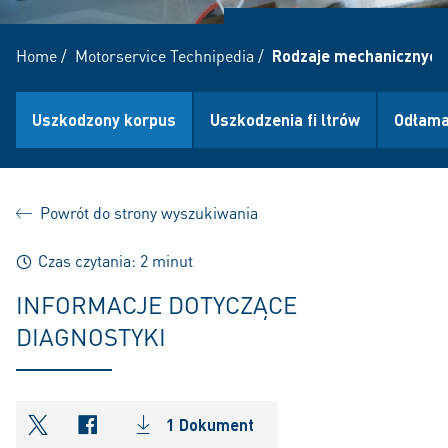
Home
/
Motorservice Technipedia
/
Rodzaje mechanicznych
Uszkodzony korpus
Uszkodzenia fi ltrów
Odłama
Powrót do strony wyszukiwania
Czas czytania: 2 minut
INFORMACJE DOTYCZĄCE
DIAGNOSTYKI
1 Dokument
shareOntwitter
shareOnfacebook