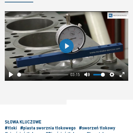
Play
03:15
Play
Mute
Settings
Ente
fulls
SŁOWA KLUCZOWE
#tłoki
#piasta sworznia tłokowego
#sworzeń tłokowy