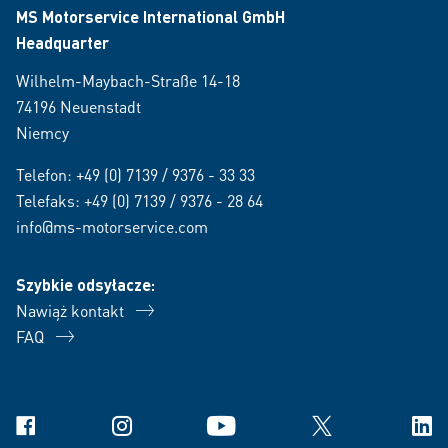
MS Motorservice International GmbH
Headquarter
Wilhelm-Maybach-Straße 14-18
74196 Neuenstadt
Niemcy
Telefon:
+49 (0) 7139 / 9376 - 33 33
Telefaks: +49 (0) 7139 / 9376 - 28 64
info@ms-motorservice.com
Szybkie odsyłacze:
Nawiąż kontakt
FAQ
Facebook
Instagram
YouTube
X
Link