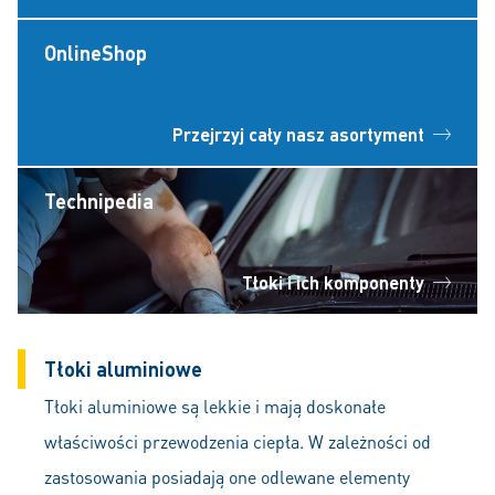
OnlineShop
Przejrzyj cały nasz asortyment
Technipedia
Tłoki i ich komponenty
Tłoki aluminiowe
Tłoki aluminiowe są lekkie i mają doskonałe
właściwości przewodzenia ciepła. W zależności od
zastosowania posiadają one odlewane elementy