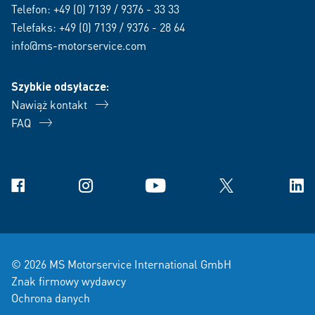
Telefon:
+49 (0) 7139 / 9376 - 33 33
Telefaks: +49 (0) 7139 / 9376 - 28 64
info@ms-motorservice.com
Szybkie odsyłacze:
Nawiąż kontakt
FAQ
Facebook
Instagram
YouTube
X
Link
© 2026 MS Motorservice International GmbH
Znak firmowy wydawcy
Ochrona danych
Warunki Sprzedaży i Dostawy