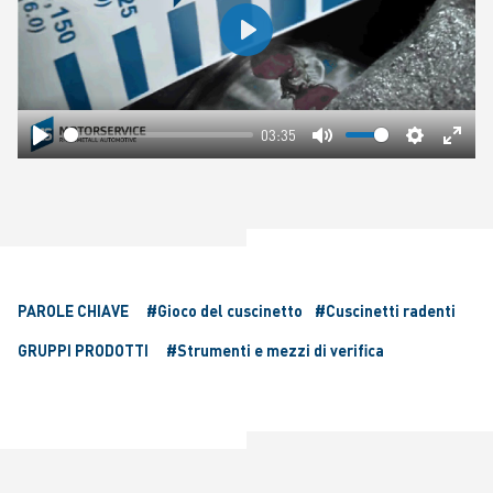
Play
03:35
Play
Mute
Settings
Ente
fulls
PAROLE CHIAVE
#Gioco del cuscinetto
#Cuscinetti radenti
GRUPPI PRODOTTI
#Strumenti e mezzi di verifica