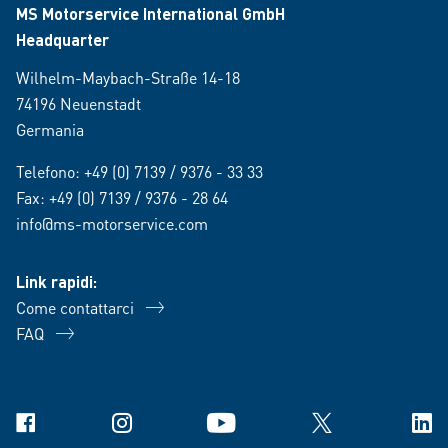
MS Motorservice International GmbH
Headquarter
Wilhelm-Maybach-Straße 14-18
74196 Neuenstadt
Germania
Telefono:
+49 (0) 7139 / 9376 - 33 33
Fax: +49 (0) 7139 / 9376 - 28 64
info@ms-motorservice.com
Link rapidi:
Come contattarci
FAQ
Facebook
Instagram
YouTube
X
Link