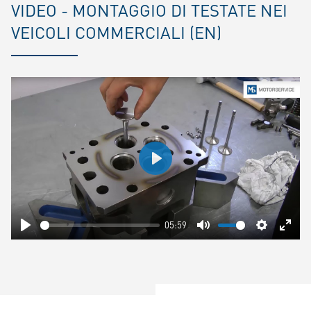
VIDEO - MONTAGGIO DI TESTATE NEI
VEICOLI COMMERCIALI (EN)
Play
05:59
Play
Mute
Settings
Ente
fulls