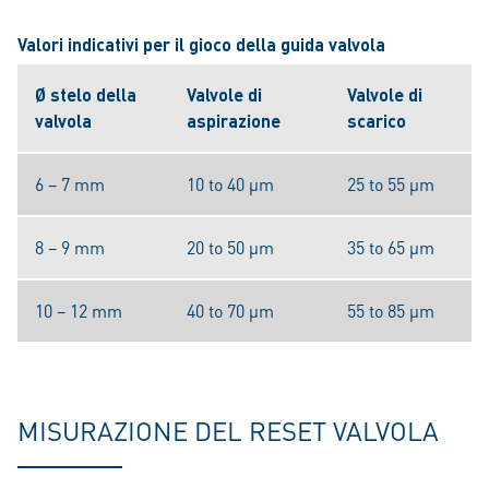
Valori indicativi per il gioco della guida valvola
Ø stelo della
Valvole di
Valvole di
valvola
aspirazione
scarico
6 – 7 mm
10 to 40 μm
25 to 55 μm
8 – 9 mm
20 to 50 μm
35 to 65 μm
10 – 12 mm
40 to 70 μm
55 to 85 μm
MISURAZIONE DEL RESET VALVOLA