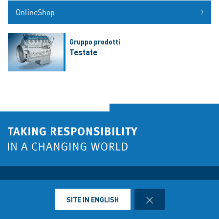
OnlineShop
Gruppo prodotti
Testate
MS Motorservice International GmbH
Headquarter
CLOSE
SITE IN ENGLISH
Wilhelm-Maybach-Straße 14-18