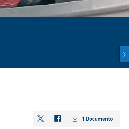
nex
1 Documento
shareOntwitter
shareOnfacebook