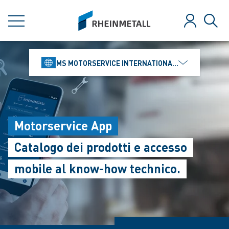
jumpToMain
siteLogo
MENU
Login
Rice
MS MOTORSERVICE INTERNATIONAL GMBH
Motorservice App
Catalogo dei prodotti e accesso
mobile al know-how technico.