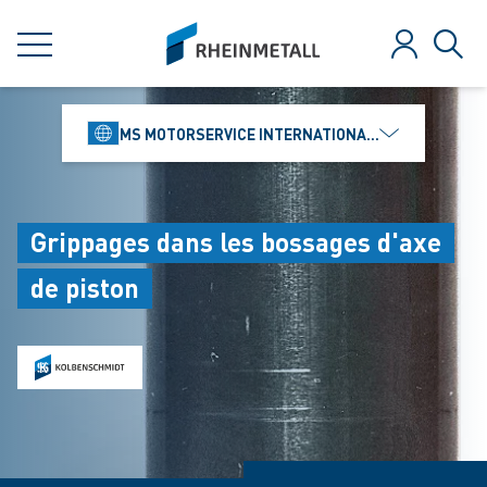
jumpToMain
siteLogo
MENU
Se connect
Rech
MS MOTORSERVICE INTERNATIONAL GMBH
Grippages dans les bossages d'axe
de piston