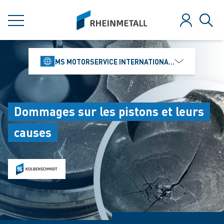
jumpToMain
siteLogo
MENU
Se connect
Rech
MS MOTORSERVICE INTERNATIONAL GMBH
Dommages sur les pistons et leurs
causes