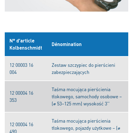
N° d'article
Dénomination
Kolbenschmidt
12 00003 16
Zestaw szczypiec do pierścieni
004
zabezpieczających
Taśma mocująca pierścienia
12 00004 16
tłokowego, samochody osobowe –
353
(⌀ 53–125 mm) wysokość 3''
Taśma mocująca pierścienia
12 00004 16
tłokowego, pojazdy użytkowe – (⌀
490