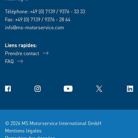
Téléphone:
+49 (0) 7139 / 9376 - 33 33
Fax: +49 (0) 7139 / 9376 - 28 64
info@ms-motorservice.com
Liens rapides:
Prendre contact
FAQ
Facebook
Instagram
YouTube
X
Link
© 2026 MS Motorservice International GmbH
Mentions légales
Protection des données