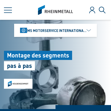
jumpToMain
siteLogo
MENU
Se connect
Rech
MS MOTORSERVICE INTERNATIONAL GMBH
Montage des segments
pas à pas