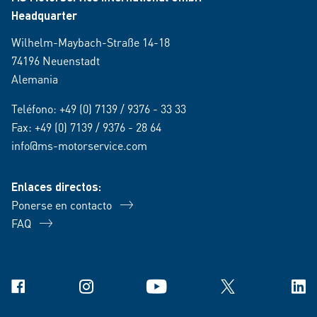
Headquarter
Wilhelm-Maybach-Straße 14-18
74196 Neuenstadt
Alemania
Teléfono:
+49 (0) 7139 / 9376 - 33 33
Fax: +49 (0) 7139 / 9376 - 28 64
info@ms-motorservice.com
Enlaces directos:
Ponerse en contacto
FAQ
Facebook
Instagram
YouTube
X
Link