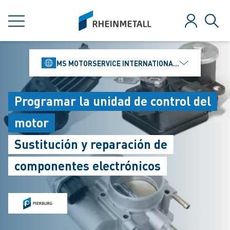
jumpToMain
siteLogo
MENÚ
Iniciar ses
Búsq
MS MOTORSERVICE INTERNATIONAL GMBH
Programar la unidad de control del
motor
Sustitución y reparación de
componentes electrónicos