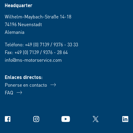
Headquarter
Wilhelm-Maybach-Straße 14-18
74196 Neuenstadt
Alemania
Teléfono:
+49 (0) 7139 / 9376 - 33 33
Fax: +49 (0) 7139 / 9376 - 28 64
info@ms-motorservice.com
Enlaces directos:
Ponerse en contacto
FAQ
Facebook
Instagram
YouTube
X
Link