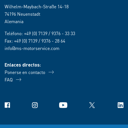
Wilhelm-Maybach-Straße 14-18
74196 Neuenstadt
Alemania
Teléfono:
+49 (0) 7139 / 9376 - 33 33
Fax: +49 (0) 7139 / 9376 - 28 64
info@ms-motorservice.com
Enlaces directos:
Ponerse en contacto
FAQ
Facebook
Instagram
YouTube
X
Link