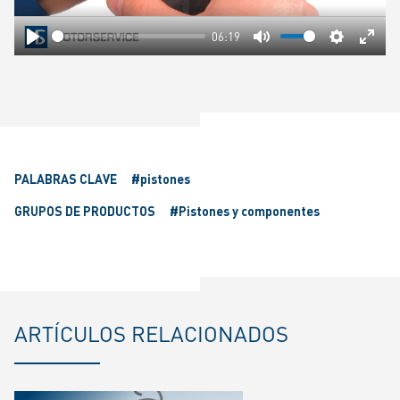
06:19
Play
Mute
Settings
Ente
fulls
PALABRAS CLAVE
#pistones
GRUPOS DE PRODUCTOS
#Pistones y componentes
ARTÍCULOS RELACIONADOS