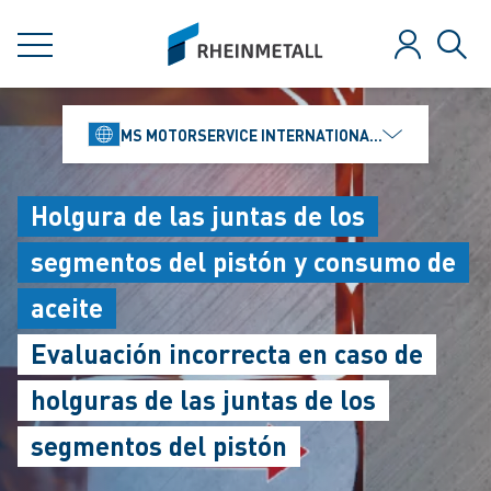
jumpToMain
siteLogo
MENÚ
Iniciar ses
Búsq
MS MOTORSERVICE INTERNATIONAL GMBH
Holgura de las juntas de los
segmentos del pistón y consumo de
aceite
Evaluación incorrecta en caso de
holguras de las juntas de los
segmentos del pistón