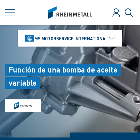
jumpToMain
siteLogo
MENÚ
Iniciar ses
Búsq
MS MOTORSERVICE INTERNATIONAL GMBH
Función de una bomba de aceite
variable