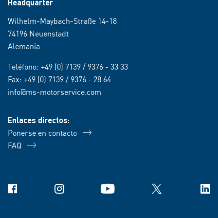
Headquarter
Wilhelm-Maybach-Straße 14-18
74196 Neuenstadt
Alemania
Teléfono:
+49 (0) 7139 / 9376 - 33 33
Fax: +49 (0) 7139 / 9376 - 28 64
info@ms-motorservice.com
Enlaces directos:
Ponerse en contacto
FAQ
Facebook
Instagram
YouTube
X
Link