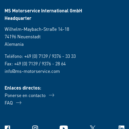
MS Motorservice International GmbH
Headquarter
Wilhelm-Maybach-Straße 14-18
74196 Neuenstadt
Alemania
Teléfono:
+49 (0) 7139 / 9376 - 33 33
Fax: +49 (0) 7139 / 9376 - 28 64
info@ms-motorservice.com
Enlaces directos:
Ponerse en contacto
FAQ
Facebook
Instagram
YouTube
X
Link