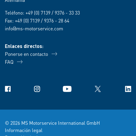
Teléfono:
+49 (0) 7139 / 9376 - 33 33
Fax: +49 (0) 7139 / 9376 - 28 64
info@ms-motorservice.com
Enlaces directos:
Ponerse en contacto
FAQ
Facebook
Instagram
YouTube
X
Link
© 2026 MS Motorservice International GmbH
Información legal