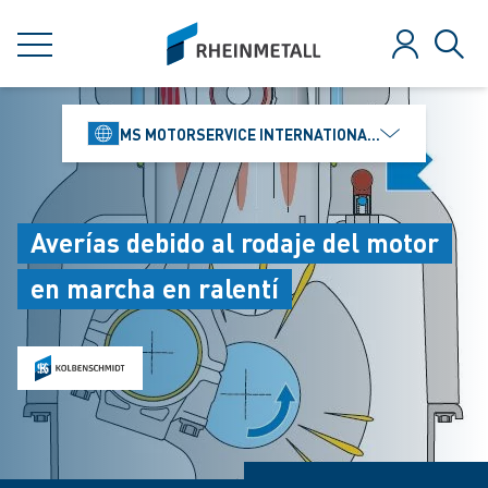
jumpToMain
siteLogo
MENÚ
Iniciar ses
Búsq
MS MOTORSERVICE INTERNATIONAL GMBH
Averías debido al rodaje del motor
en marcha en ralentí