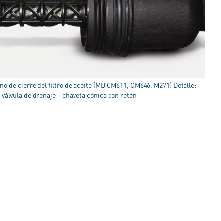
cono de cierre del filtro de aceite (MB OM611, OM646, M271) Detalle:
a válvula de drenaje – chaveta cónica con retén