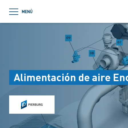
jumpToMain
MENÚ
Alimentación de aire En