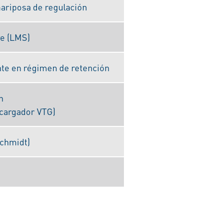
ariposa de regulación
re (LMS)
ante en régimen de retención
n
ocargador VTG)
schmidt)