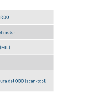
ORDO
el motor
(MIL)
ura del OBD (scan-tool)