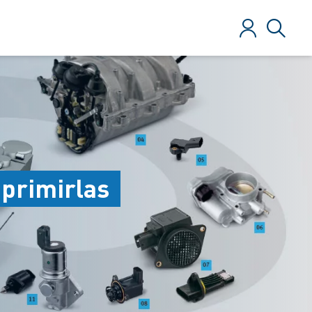
Iniciar sesió
Búsque
uprimirlas