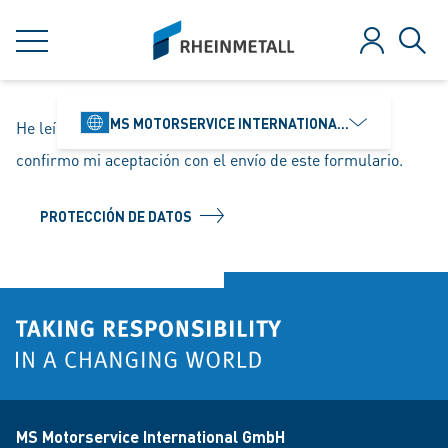
jumpToMain
siteLogo
MENU
Log in
Sear
MS MOTORSERVICE INTERNATIONAL GMBH
He leído las disposiciones de protección de datos y
confirmo mi aceptación con el envío de este formulario.
PROTECCIÓN DE DATOS
MS Motorservice International GmbH