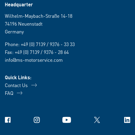
Headquarter
Wilhelm-Maybach-Straße 14-18
74196 Neuenstadt
Germany
Phone:
+49 (0) 7139 / 9376 - 33 33
Fax: +49 (0) 7139 / 9376 - 28 64
info@ms-motorservice.com
Quick Links:
Contact Us
FAQ
Facebook
Instagram
YouTube
X
Link