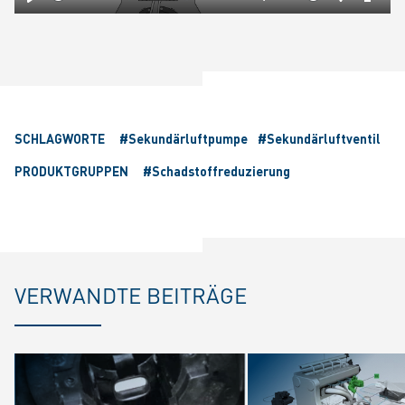
Play
Mute
Settings
Ente
fulls
SCHLAGWORTE
#Sekundärluftpumpe
#Sekundärluftventil
PRODUKTGRUPPEN
#Schadstoffreduzierung
VERWANDTE BEITRÄGE