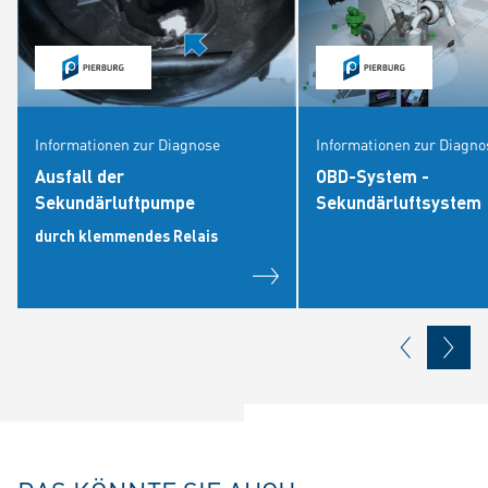
Informationen zur Diagnose
Informationen zur Diagno
Ausfall der
OBD-System -
Sekundärluftpumpe
Sekundärluftsystem
durch klemmendes Relais