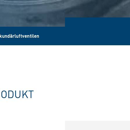
kundärluftventilen
RODUKT