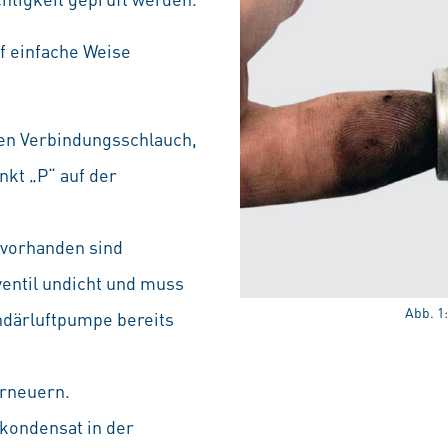
f einfache Weise
en Verbindungsschlauch,
nkt „P“ auf der
n vorhanden sind
ventil undicht und muss
Abb. 1
ndärluftpumpe bereits
erneuern.
skondensat in der