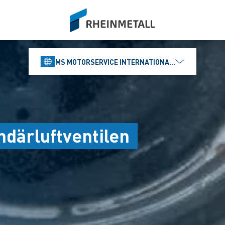
siteLogo
MS MOTORSERVICE INTERNATIONAL GMBH
därluftventilen