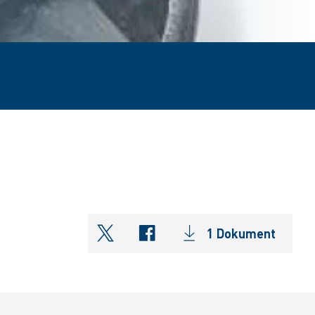
1 Dokument
shareOntwitter
shareOnfacebook