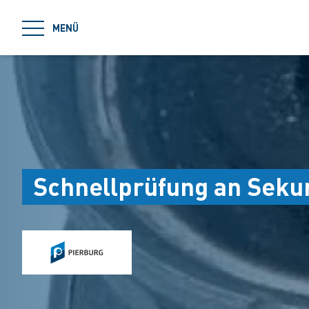
jumpToMain
MENÜ
Schnellprüfung an Sekun