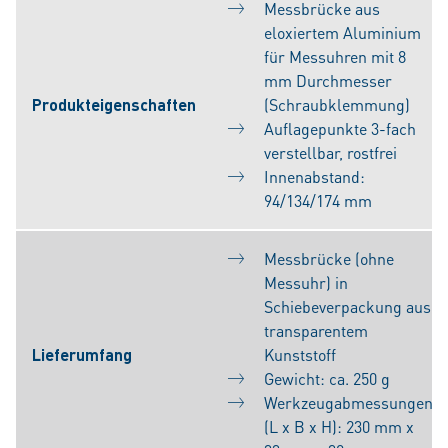
Messbrücke aus
eloxiertem Aluminium
für Messuhren mit 8
mm Durchmesser
Produkteigenschaften
(Schraubklemmung)
Auflagepunkte 3-fach
verstellbar, rostfrei
Innenabstand:
94/134/174 mm
Messbrücke (ohne
Messuhr) in
Schiebeverpackung aus
transparentem
Lieferumfang
Kunststoff
Gewicht: ca. 250 g
Werkzeugabmessungen
(L x B x H): 230 mm x