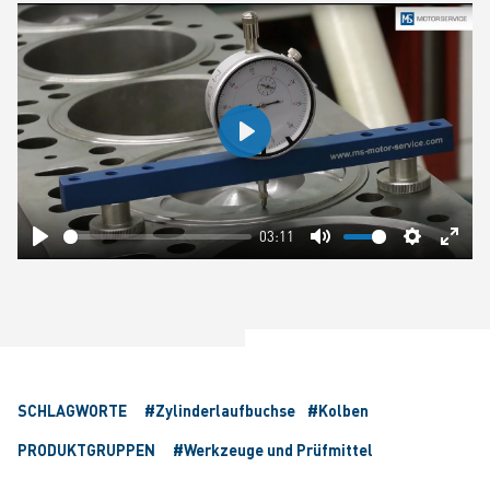
Play
03:11
Play
Mute
Settings
Ente
fulls
SCHLAGWORTE
#Zylinderlaufbuchse
#Kolben
PRODUKTGRUPPEN
#Werkzeuge und Prüfmittel