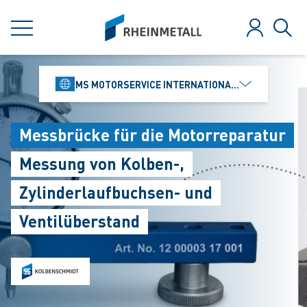
jumpToMain
siteLogo
MENÜ
Anmelden
Such
MS MOTORSERVICE INTERNATIONAL GMBH
Messbrücke für die Motorreparatur
Messung von Kolben-,
Zylinderlaufbuchsen- und
Ventilüberstand