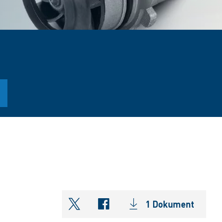
1 Dokument
shareOntwitter
shareOnfacebook