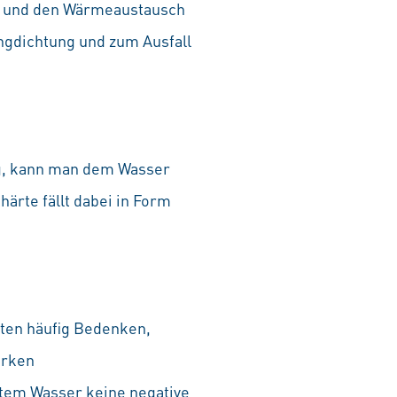
n und den Wärmeaustausch
ingdichtung und zum Ausfall
ng, kann man dem Wasser
ärte fällt dabei in Form
uten häufig Bedenken,
arken
tem Wasser keine negative