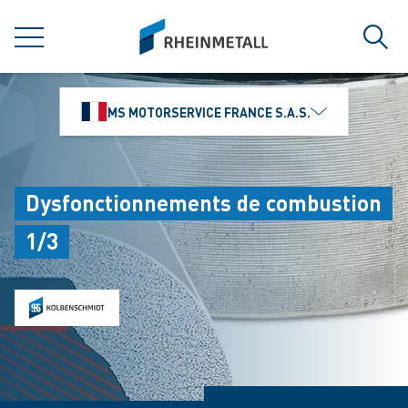
jumpToMain
siteLogo
MENU
Rech
MS MOTORSERVICE FRANCE S.A.S.
Dysfonctionnements de combustion
1/3