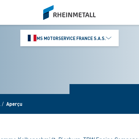
siteLogo
MS MOTORSERVICE FRANCE S.A.S.
l
/
Aperçu