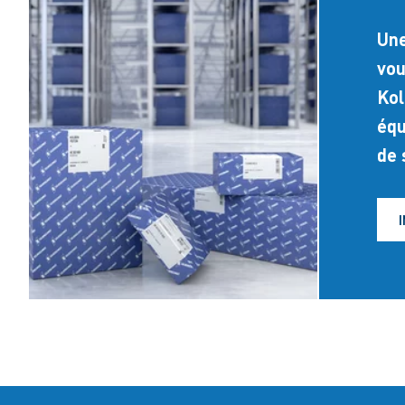
Une
vou
Kol
équ
de 