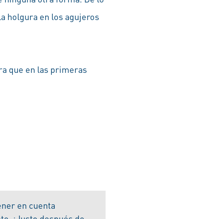
la holgura en los agujeros
ra que en las primeras
tener en cuenta
te. ¡Justo después de