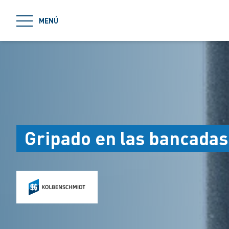
jumpToMain
MENÚ
Gripado en las bancadas