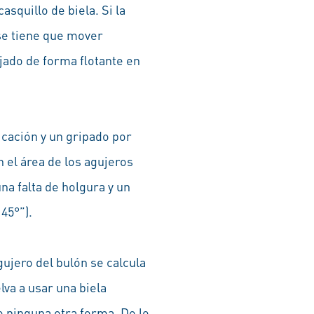
asquillo de biela. Si la
 se tiene que mover
jado de forma flotante en
cación y un gripado por
 el área de los agujeros
na falta de holgura y un
45°”).
gujero del bulón se calcula
lva a usar una biela
e ninguna otra forma. De lo