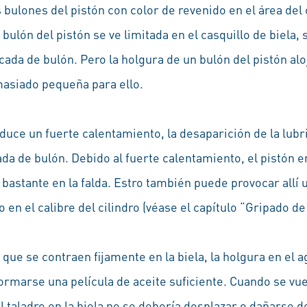
 bulones del pistón con color de revenido en el área del c
bulón del pistón se ve limitada en el casquillo de biela,
ada de bulón. Pero la holgura de un bulón del pistón alo
masiado pequeña para ello.
ce un fuerte calentamiento, la desaparición de la lubri
a de bulón. Debido al fuerte calentamiento, el pistón en
 bastante en la falda. Estro también puede provocar allí u
en el calibre del cilindro (véase el capítulo “Gripado de 
 que se contraen fijamente en la biela, la holgura en el a
ormarse una película de aceite suficiente. Cuando se vue
l taladro en la biela no se debería desplazar o dañarse d