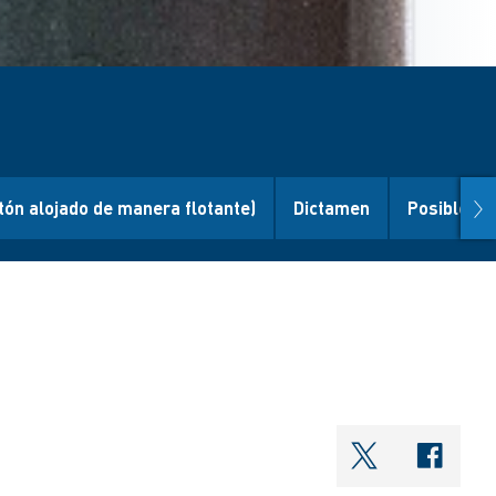
nex
stón alojado de manera flotante)
Dictamen
Posibles 
shareOntwi
shar