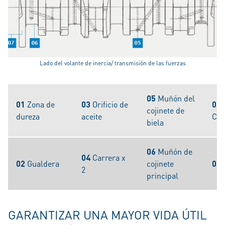
Lado del volante de inercia/ transmisión de las fuerzas
05
Muñón del
01
Zona de
03
Orificio de
07
cojinete de
dureza
aceite
Con
biela
06
Muñón de
04
Carrera x
02
Gualdera
cojinete
08
2
principal
GARANTIZAR UNA MAYOR VIDA ÚTIL