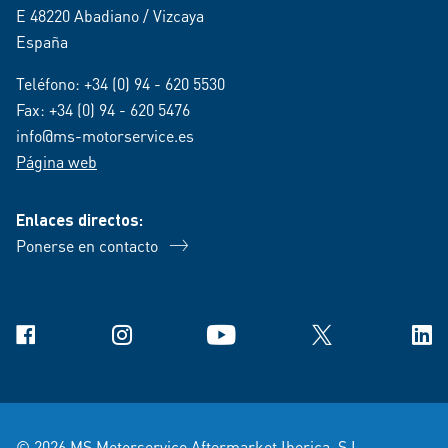
E 48220 Abadiano / Vizcaya
España
Teléfono:
+34 (0) 94 - 620 5530
Fax: +34 (0) 94 - 620 5476
info@ms-motorservice.es
Página web
Enlaces directos:
Ponerse en contacto
Facebook
Instagram
YouTube
X
Link
© 2026 MS Motorservice Aftermarket Iberica, S.L.