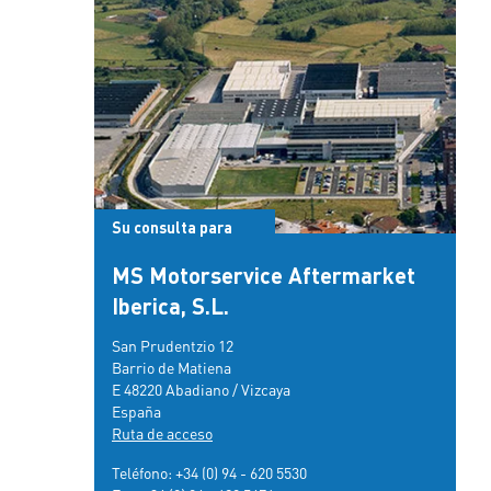
Su consulta para
MS Motorservice Aftermarket
Iberica, S.L.
San Prudentzio 12
Barrio de Matiena
E 48220 Abadiano / Vizcaya
España
Ruta de acceso
Teléfono:
+34 (0) 94 - 620 5530