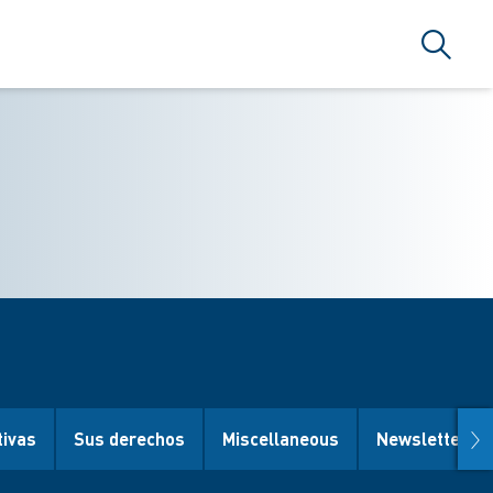
Búsque
nex
tivas
Sus derechos
Miscellaneous
Newsletter