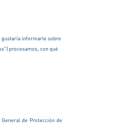
s gustaría informarle sobre
tos") procesamos, con qué
o General de Protección de