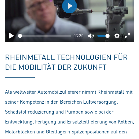
Play
03:30
Play
Mute
Settings
Ente
fulls
RHEINMETALL TECHNOLOGIEN FÜR
DIE MOBILITÄT DER ZUKUNFT
Als weltweiter Automobilzulieferer nimmt Rheinmetall mit
seiner Kompetenz in den Bereichen Luftversorgung,
Schadstoffreduzierung und Pumpen sowie bei der
Entwicklung, Fertigung und Ersatzteillieferung von Kolben,
Motorblöcken und Gleitlagern Spitzenpositionen auf den