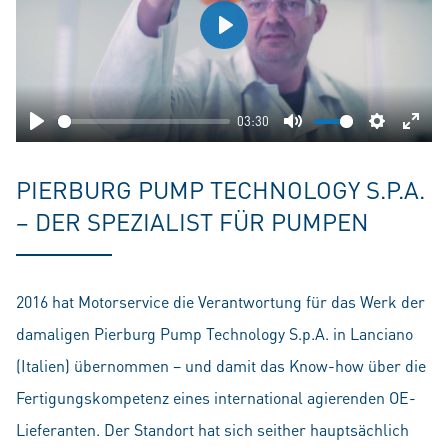
Play
03:30
Play
Mute
Settings
Ente
fulls
PIERBURG PUMP TECHNOLOGY S.P.A.
− DER SPEZIALIST FÜR PUMPEN
2016 hat Motorservice die Verantwortung für das Werk der
damaligen Pierburg Pump Technology S.p.A. in Lanciano
(Italien) übernommen – und damit das Know-how über die
Fertigungskompetenz eines international agierenden OE-
Lieferanten. Der Standort hat sich seither hauptsächlich