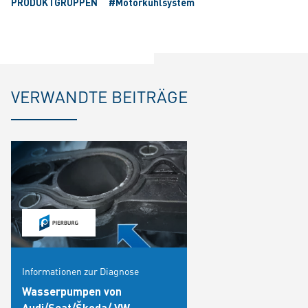
PRODUKTGRUPPEN
#Motorkühlsystem
VERWANDTE BEITRÄGE
Informationen zur Diagnose
Wasserpumpen von
Audi/Seat/Škoda/ VW