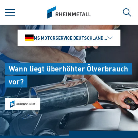
jumpToMain
siteLogo
MENÜ
Such
MS MOTORSERVICE DEUTSCHLAND GMBH
Wann liegt überhöhter Ölverbrauch
vor?