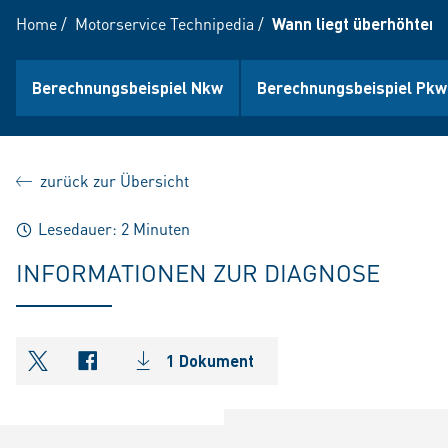
Home
/
Motorservice Technipedia
/
Wann liegt überhöhter 
Berechnungsbeispiel Nkw
Berechnungsbeispiel Pkw
zurück zur Übersicht
Lesedauer: 2 Minuten
INFORMATIONEN ZUR DIAGNOSE
1 Dokument
shareOntwitter
shareOnfacebook