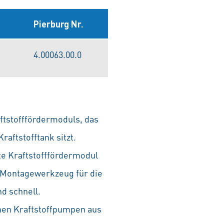
Pierburg Nr.
4.00063.00.0
aftstofffördermoduls, das
aftstofftank sitzt.
te Kraftstofffördermodul
m Montagewerkzeug für die
nd schnell.
hen Kraftstoffpumpen aus