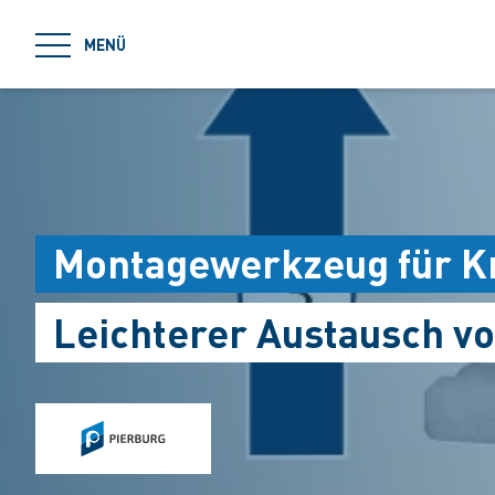
jumpToMain
MENÜ
Montagewerkzeug für K
Leichterer Austausch v