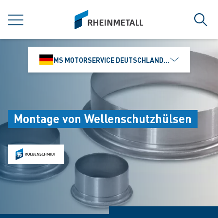
jumpToMain
siteLogo
MENÜ
Such
MS MOTORSERVICE DEUTSCHLAND GMBH
Montage von Wellenschutzhülsen