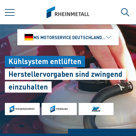
jumpToMain
siteLogo
MENÜ
Such
MS MOTORSERVICE DEUTSCHLAND GMBH
Kühlsystem entlüften
Herstellervorgaben sind zwingend
einzuhalten