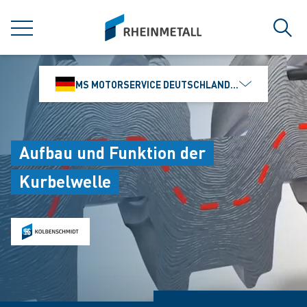
jumpToMain
siteLogo
MENÜ
Such
MS MOTORSERVICE DEUTSCHLAND GMBH
Aufbau und Funktion der
Kurbelwelle