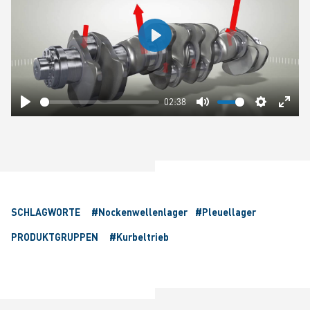
Play
02:38
Play
Mute
Settings
Ente
fulls
SCHLAGWORTE
#Nockenwellenlager
#Pleuellager
PRODUKTGRUPPEN
#Kurbeltrieb