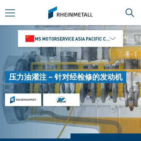
jumpToMain
siteLogo
菜单
搜索
MS MOTORSERVICE ASIA PACIFIC CO., LTD.
压力油灌注 – 针对经检修的发动机