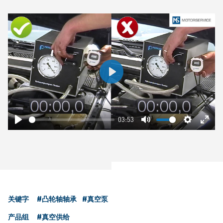
Play
03:53
Play
Mute
Settings
Ente
fulls
关键字
#凸轮轴轴承
#真空泵
产品组
#真空供给