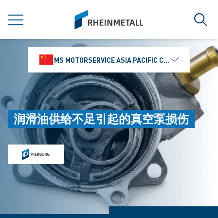
jumpToMain
siteLogo
菜单
搜索
MS MOTORSERVICE ASIA PACIFIC CO., LTD.
润滑油供给不足引起的真空泵损伤